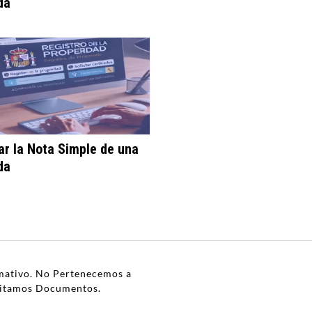
da
tar la Nota Simple de una
da
mativo. No Pertenecemos a
mitamos Documentos.